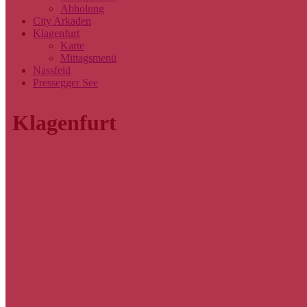
Abholung
City Arkaden
Klagenfurt
Karte
Mittagsmenü
Nassfeld
Pressegger See
Klagenfurt