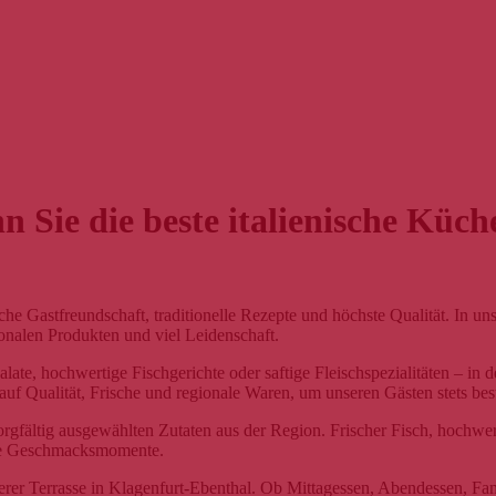
 Sie die beste italienische Küc
sche Gastfreundschaft, traditionelle Rezepte und höchste Qualität. In u
egionalen Produkten und viel Leidenschaft.
ate, hochwertige Fischgerichte oder saftige Fleischspezialitäten – in 
auf Qualität, Frische und regionale Waren, um unseren Gästen stets b
sorgfältig ausgewählten Zutaten aus der Region. Frischer Fisch, hochwe
ane Geschmacksmomente.
rer Terrasse in Klagenfurt-Ebenthal. Ob Mittagessen, Abendessen, Fam