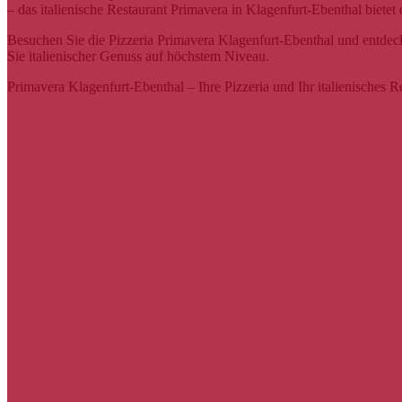
– das italienische Restaurant Primavera in Klagenfurt-Ebenthal biete
Besuchen Sie die Pizzeria Primavera Klagenfurt-Ebenthal und entdecken
Sie italienischer Genuss auf höchstem Niveau.
Primavera Klagenfurt-Ebenthal – Ihre Pizzeria und Ihr italienisches R