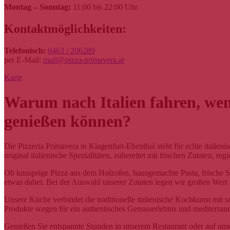
Montag – Sonntag:
11:00 bis 22:00 Uhr
Kontaktmöglichkeiten:
Telefonisch:
0463 / 206289
per E-Mail:
mail@pizza-primavera.at
Karte
Warum nach Italien fahren, wenn
genießen können?
Die Pizzeria Primavera in Klagenfurt-Ebenthal steht für echte italieni
original italienische Spezialitäten, zubereitet mit frischen Zutaten, r
Ob knusprige Pizza aus dem Holzofen, hausgemachte Pasta, frische Sal
etwas dabei. Bei der Auswahl unserer Zutaten legen wir großen Wert 
Unsere Küche verbindet die traditionelle italienische Kochkunst mit 
Produkte sorgen für ein authentisches Genusserlebnis und mediterr
Genießen Sie entspannte Stunden in unserem Restaurant oder auf unse